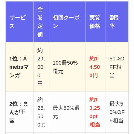
全
サービ
巻
初回クーポ
実質
割引
ス
定
ン
価格
率
価
約
1位：A
29,
約1
50%O
100冊50%
mebaマ
00
4,50
FF相
還元
ンガ
0
0円
当
円
約
約1
2位：ま
最大5
26,
最大50%還
3,25
んが王
0%OF
50
元
0pt
国
F相当
0pt
相当