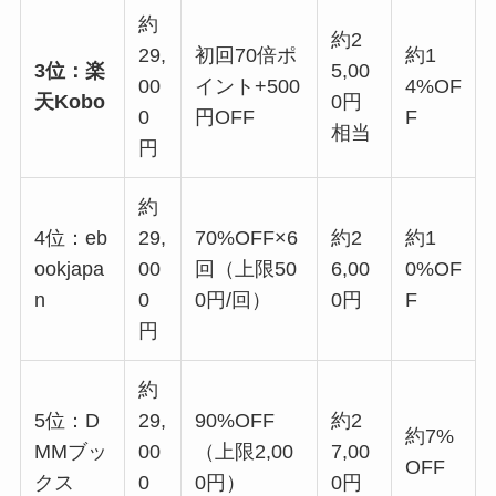
約
約2
29,
初回70倍ポ
約1
3位：楽
5,00
00
イント+500
4%OF
天Kobo
0円
0
円OFF
F
相当
円
約
4位：eb
29,
70%OFF×6
約2
約1
ookjapa
00
回（上限50
6,00
0%OF
n
0
0円/回）
0円
F
円
約
5位：D
29,
90%OFF
約2
約7%
MMブッ
00
（上限2,00
7,00
OFF
クス
0
0円）
0円