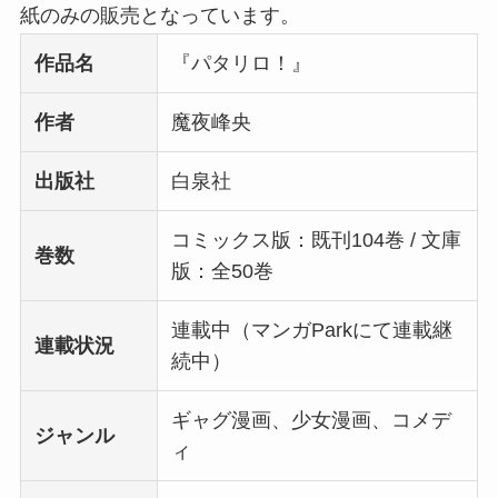
紙のみの販売となっています。
作品名
『パタリロ！』
作者
魔夜峰央
出版社
白泉社
コミックス版：既刊104巻 / 文庫
巻数
版：全50巻
連載中（マンガParkにて連載継
連載状況
続中）
ギャグ漫画、少女漫画、コメデ
ジャンル
ィ