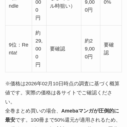
00
9,00
0%
ndle
ル時狙い）
0
0円
円
約
29,
約2
9位：Re
要確
00
要確認
9,00
nta!
認
0
0円
円
※価格は2026年02月10日時点の調査に基づく概算
値です。実際の価格は各サイトでご確認くださ
い。
全巻まとめ買いの場合、
Amebaマンガが圧倒的に
最安
です。100冊まで50%還元が適用されるため、