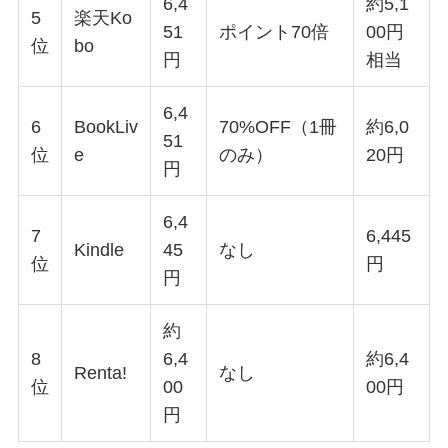
6,4
約5,1
5
楽天Ko
51
ポイント70倍
00円
位
bo
円
相当
6,4
6
BookLiv
70%OFF（1冊
約6,0
51
位
e
のみ）
20円
円
6,4
7
6,445
Kindle
45
なし
位
円
円
約
8
6,4
約6,4
Renta!
なし
位
00
00円
円