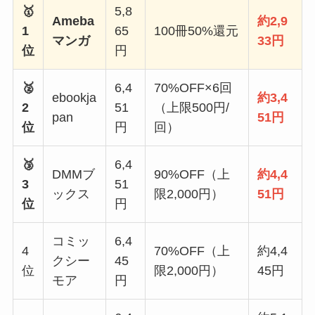
🥇
5,8
Ameba
約2,9
1
65
100冊50%還元
マンガ
33円
位
円
🥈
6,4
70%OFF×6回
ebookja
約3,4
2
51
（上限500円/
pan
51円
位
円
回）
🥉
6,4
DMMブ
90%OFF（上
約4,4
3
51
ックス
限2,000円）
51円
位
円
コミッ
6,4
4
70%OFF（上
約4,4
クシー
45
位
限2,000円）
45円
モア
円