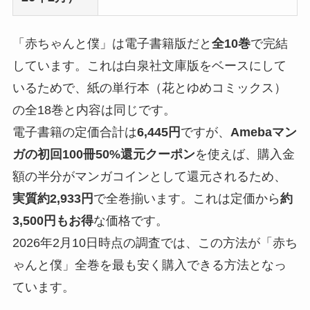
「赤ちゃんと僕」は電子書籍版だと
全10巻
で完結
しています。これは白泉社文庫版をベースにして
いるためで、紙の単行本（花とゆめコミックス）
の全18巻と内容は同じです。
電子書籍の定価合計は
6,445円
ですが、
Amebaマン
ガの初回100冊50%還元クーポン
を使えば、購入金
額の半分がマンガコインとして還元されるため、
実質約2,933円
で全巻揃います。これは定価から
約
3,500円もお得
な価格です。
2026年2月10日時点の調査では、この方法が「赤ち
ゃんと僕」全巻を最も安く購入できる方法となっ
ています。