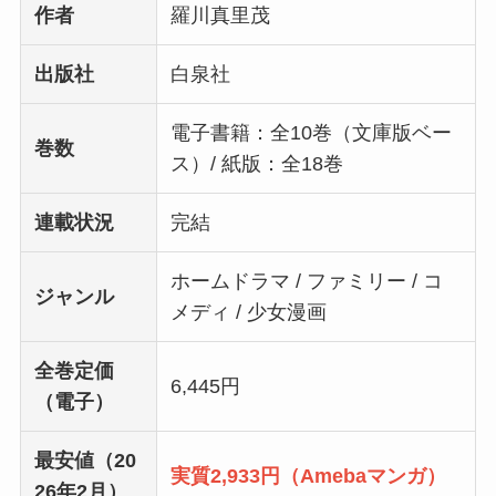
作者
羅川真里茂
出版社
白泉社
電子書籍：全10巻（文庫版ベー
巻数
ス）/ 紙版：全18巻
連載状況
完結
ホームドラマ / ファミリー / コ
ジャンル
メディ / 少女漫画
全巻定価
6,445円
（電子）
最安値（20
実質2,933円（Amebaマンガ）
26年2月）