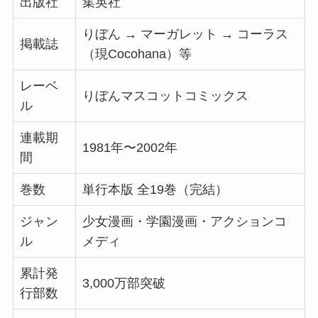
出版社
集英社
りぼん → マーガレット → コーラス
掲載誌
（現Cocohana）等
レーベ
りぼんマスコットコミックス
ル
連載期
1981年〜2002年
間
巻数
単行本版 全19巻（完結）
ジャン
少女漫画・学園漫画・アクションコ
ル
メディ
累計発
3,000万部突破
行部数