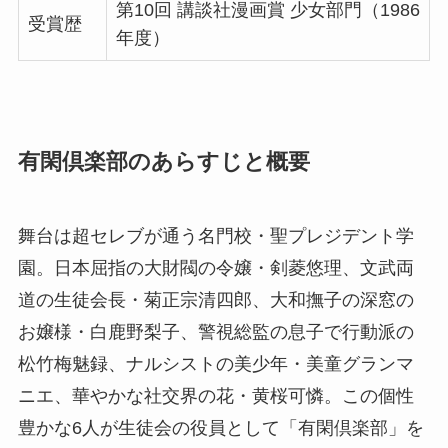
第10回 講談社漫画賞 少女部門（1986
受賞歴
年度）
有閑倶楽部のあらすじと概要
舞台は超セレブが通う名門校・聖プレジデント学
園。日本屈指の大財閥の令嬢・剣菱悠理、文武両
道の生徒会長・菊正宗清四郎、大和撫子の深窓の
お嬢様・白鹿野梨子、警視総監の息子で行動派の
松竹梅魅録、ナルシストの美少年・美童グランマ
ニエ、華やかな社交界の花・黄桜可憐。この個性
豊かな6人が生徒会の役員として「有閑倶楽部」を