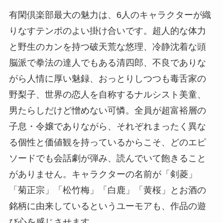
有閑倶楽部最大の魅力は、6人のキャラクターが織
りなすテンポのよい掛け合いです。超人的な体力
と野生のカンを持つ破天荒な悠理、冷静沈着な頭
脳派で拳法の達人でもある清四郎、不良でありな
がら人情に厚い魅録、おっとりしつつも毒舌家の
野梨子、世界の恋人を自称するナルシスト美童、
男たらしだけど憎めない可憐。全員が超富裕層の
子息・令嬢でありながら、それぞれまったく異な
る個性と価値観を持っているからこそ、どのエピ
ソードでも会話劇が弾み、読んでいて飽きること
がありません。キャラクターの名前が「剣菱」
「菊正宗」「松竹梅」「白鹿」「黄桜」とお酒の
銘柄に由来しているというユーモアも、作品の遊
び心を感じさせます。