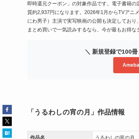
即時還元クーポン」の対象作品です。電子書籍の定
質約2,937円になります。2026年1月からTVア
にわ男子）主演で実写映画の公開も決定しており
まとめ買いで一気読みするなら、今が最もお得な
＼ 新規登録で100
Ame
「うるわしの宵の月」作品情報
作品名
うるわしの宵の月