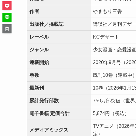
作者
やまもり三香
出版社／掲載誌
講談社／月刊デザ
レーベル
KCデザート
ジャンル
少女漫画・恋愛漫
連載開始
2020年9月号（20
巻数
既刊10巻（連載中
最新刊
10巻（2026年1月
累計発行部数
750万部突破（世
電子書籍 定価合計
5,874円（税込）
TVアニメ（2026
メディアミックス
定）