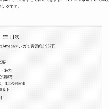
ミングです。
目次
mebaマンガで実質約2,937円
概要
ろ・魅力
心理描写
唯一無二の関係性
爆発中
判