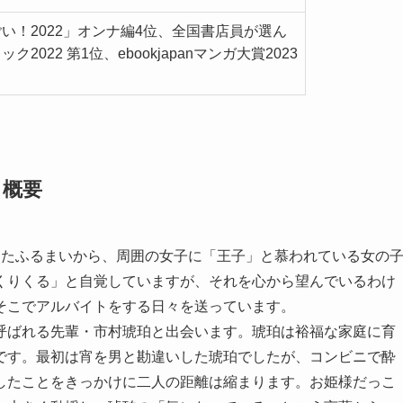
い！2022」オンナ編4位、全国書店員が選ん
2022 第1位、ebookjapanマンガ大賞2023
・概要
したふるまいから、周囲の女子に「王子」と慕われている女の
くりくる」と自覚していますが、それを心から望んでいるわけ
そこでアルバイトをする日々を送っています。
呼ばれる先輩・市村琥珀と出会います。琥珀は裕福な家庭に育
です。最初は宵を男と勘違いした琥珀でしたが、コンビニで酔
したことをきっかけに二人の距離は縮まります。お姫様だっこ