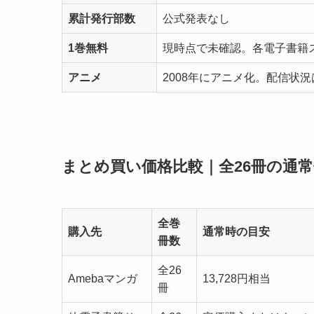
累計発行部数
公式発表なし
1巻無料
現時点で未確認。各電子書籍
アニメ
2008年にアニメ化。配信状
まとめ買い価格比較｜全26冊の通
全巻
購入先
通常時の目安
冊数
全26
Amebaマンガ
13,728円相当
冊