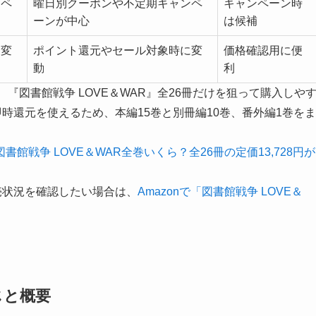
ンペ
曜日別クーポンや不定期キャンペ
キャンペーン時
ーンが中心
は候補
り変
ポイント還元やセール対象時に変
価格確認用に便
動
利
、『図書館戦争 LOVE＆WAR』全26冊だけを狙って購入しや
即時還元を使えるため、本編15巻と別冊編10巻、番外編1巻をま
図書館戦争 LOVE＆WAR全巻いくら？全26冊の定価13,728円が
売状況を確認したい場合は、
Amazonで「図書館戦争 LOVE＆
じと概要