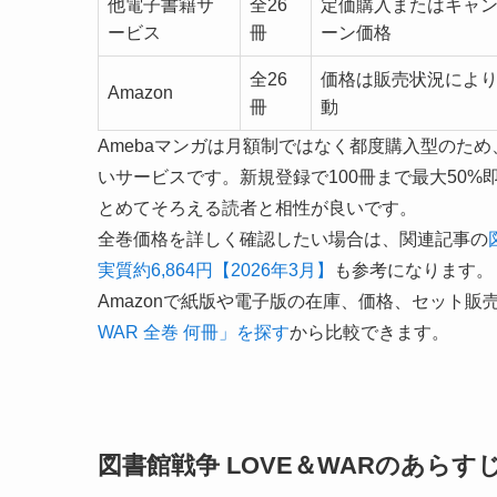
他電子書籍サ
全26
定価購入またはキャ
ービス
冊
ーン価格
全26
価格は販売状況によ
Amazon
冊
動
Amebaマンガは月額制ではなく都度購入型のため
いサービスです。新規登録で100冊まで最大50%
とめてそろえる読者と相性が良いです。
全巻価格を詳しく確認したい場合は、関連記事の
実質約6,864円【2026年3月】
も参考になります。
Amazonで紙版や電子版の在庫、価格、セット販
WAR 全巻 何冊」を探す
から比較できます。
図書館戦争 LOVE＆WARのあらす