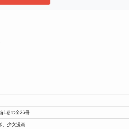
報
編1巻の全26冊
隊、少女漫画