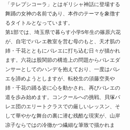
「テレプシコーラ」とはギリシャ神話に登場する
舞踊の女神の名前であり、本作のテーマを象徴す
るタイトルとなっています。
第1部では、埼玉県で暮らす小学5年生の篠原六花
が、自宅でバレエ教室を営む母のもと、天才肌の
姉・千花とともにバレエに打ち込む日々が描かれ
ます。六花は股関節の構造上の問題からバレエダ
ンサーとしてのハンデを抱えており、一度はバレ
エを諦めようとしますが、転校生の須藤空美や
姉・千花の踊る姿に心を動かされ、再びバレエの
道を歩み始めます。コンクールへの挑戦、貝塚バ
レエ団のエリートクラスでの厳しいレッスン、そ
して華やかな舞台の裏に潜む残酷な現実が、山岸
凉子ならではの冷徹かつ繊細な筆致で描かれま