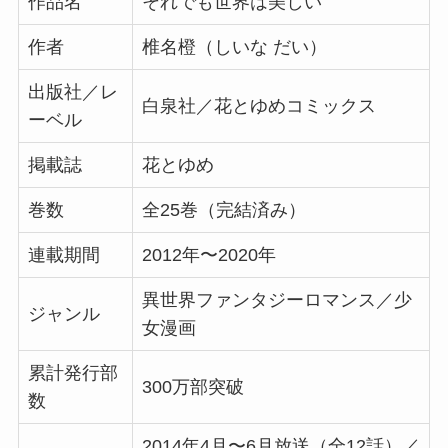
作品名
それでも世界は美しい
作者
椎名橙（しいな だい）
出版社／レ
白泉社／花とゆめコミックス
ーベル
掲載誌
花とゆめ
巻数
全25巻（完結済み）
連載期間
2012年〜2020年
異世界ファンタジーロマンス／少
ジャンル
女漫画
累計発行部
300万部突破
数
2014年4月〜6月放送（全12話）／