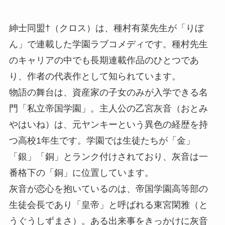
紳士同盟†（クロス）は、種村有菜先生が「りぼ
ん」で連載した学園ラブコメディです。種村先生
のキャリアの中でも長期連載作品のひとつであ
り、作者の代表作として知られています。
物語の舞台は、資産家の子女のみが入学できる名
門「私立帝国学園」。主人公の乙宮灰音（おとみ
やはいね）は、元ヤンキーという異色の経歴を持
つ高校1年生です。学園では生徒たちが「金」
「銀」「銅」とランク付けされており、灰音は一
番格下の「銅」に位置しています。
灰音が恋心を抱いているのは、帝国学園高等部の
生徒会長であり「皇帝」と呼ばれる東宮閑雅（と
うぐうしずまさ）。ある出来事をきっかけに灰音