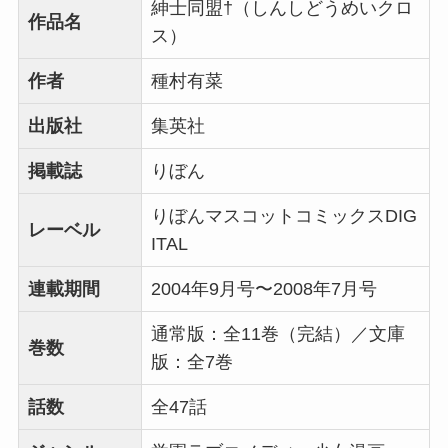
紳士同盟†（しんしどうめいクロ
作品名
ス）
作者
種村有菜
出版社
集英社
掲載誌
りぼん
りぼんマスコットコミックスDIG
レーベル
ITAL
連載期間
2004年9月号〜2008年7月号
通常版：全11巻（完結）／文庫
巻数
版：全7巻
話数
全47話