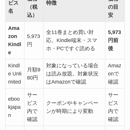
ビス
特徴
（税
の目
名
込）
安
Ama
全11巻まとめ買い対
5,973
zon
5,973
応。Kindle端末・スマ
円前
Kindl
円
ホ・PCですぐ読める
後
e
Kindl
対象になっている場合
Amaz
月額9
e Unli
は読み放題。対象状況
onで
80円
mited
はAmazonで確認
確認
サー
サー
eboo
ビス
クーポンやキャンペー
ビス
kjapa
内で
ンが時期により変動
内で
n
確認
確認