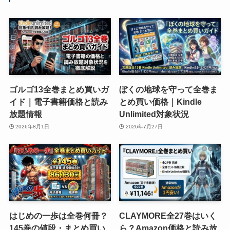
ゴルゴ13全巻まとめ買いガ
ぼくの地球を守って全巻ま
イド｜電子書籍価格と読み
とめ買い価格｜Kindle
放題情報
Unlimited対象状況
2026年8月1日
2026年7月27日
はじめの一歩は全巻何冊？
CLAYMORE全27巻はいく
145巻の値段・まとめ買い
ら？Amazon価格と読み放