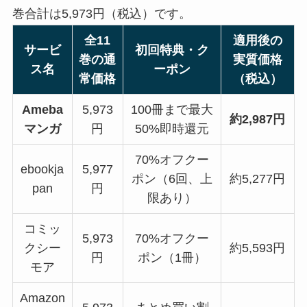
巻合計は5,973円（税込）です。
全11
適用後の
サービ
初回特典・ク
巻の通
実質価格
ス名
ーポン
常価格
（税込）
Ameba
5,973
100冊まで最大
約2,987円
マンガ
円
50%即時還元
70%オフクー
ebookja
5,977
ポン（6回、上
約5,277円
pan
円
限あり）
コミッ
5,973
70%オフクー
クシー
約5,593円
円
ポン（1冊）
モア
Amazon