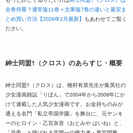
もっと詳しく知りたい方は
紳士同盟†（クロス）は
全巻何冊？通常版11巻＋文庫版7巻の違いと最安ま
とめ買い方法【2026年2月最新】
もあわせてご覧く
ださい。
紳士同盟†（クロス）のあらすじ・概要
紳士同盟†（クロス）は、種村有菜先生が集英社の
少女漫画雑誌「りぼん」で2004年から2008年にか
けて連載した人気少女漫画です。お金持ちのみが
通える名門「私立帝国学園」を舞台に、元ヤンキ
ーのヒロイン・乙宮灰音（おとみや はいね）と、
「皇帝」と呼ばれる学園一の権力者・東宮閑雅