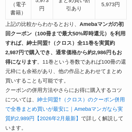
5,973
まとめ買い割
（電子
5,973円
円
引あり
書籍）
上記の比較からわかるとおり、
Amebaマンガの初
回クーポン（100冊まで最大50%即時還元）を利用
すれば、紳士同盟†（クロス）全11巻を実質約
2,987円で購入でき、通常価格から約2,986円もお
得になります
。11巻という巻数であれば100冊の還
元枠にも余裕があり、他の作品とあわせてまとめ
買いすることも可能です。
クーポンの併用方法やさらにお得に購入するコツ
については、
紳士同盟†（クロス）のクーポン併用
で全巻まとめ買いが最安に｜Amebaマンガなら実
質約2,989円【2026年2月最新】
で詳しく解説して
います。