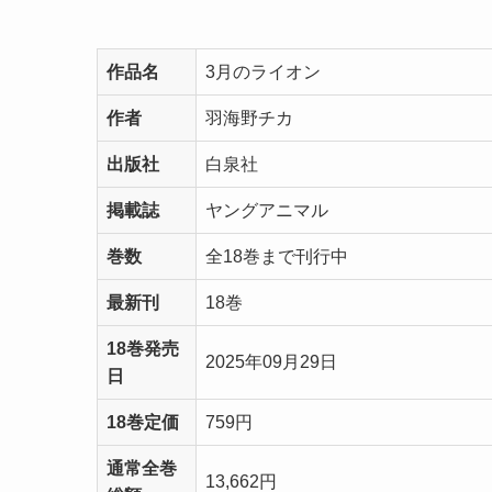
作品名
3月のライオン
作者
羽海野チカ
出版社
白泉社
掲載誌
ヤングアニマル
巻数
全18巻まで刊行中
最新刊
18巻
18巻発売
2025年09月29日
日
18巻定価
759円
通常全巻
13,662円