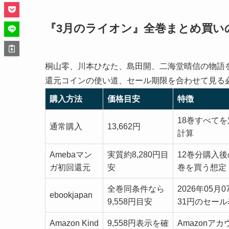
『3月のライオン』全巻まとめ買い
桐山零、川本ひなた、島田開、二海堂晴信の物語
還元コインの使い道、セール期限を合わせて見る
購入方法
価格目安
特徴
18巻すべてを
通常購入
13,662円
計算
Amebaマン
実質約8,280円目
12巻分購入
ガ初回還元
安
巻を買う想定
全巻同条件なら
2026年05月
ebookjapan
9,558円目安
31円のセー
Amazon Kind
9,558円表示を確
Amazonア