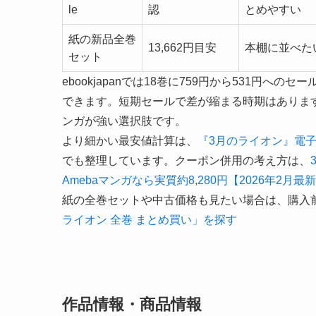
le
認
とめやすい
紙の新品全巻
13,662円目安
本棚に並べた
セット
ebookjapanでは18巻に759円から531円へのセー
できます。短期セールで差が縮まる時期はあります
ンガが強い選択肢です。
より細かい最安値計算は、
『3月のライオン』電子書
でも整理しています。クーポン併用の考え方は、
Amebaマンガなら実質約8,280円【2026年2月最
紙の全巻セットや中古価格も見たい場合は、購入
ライオン 全巻 まとめ買い」を探す
作品情報・商品情報