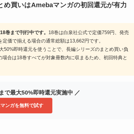
とめ買いはAmebaマンガの初回還元が有力
全18巻まで刊行中です。
18巻は白泉社公式で定価759円、発売
巻を定価で揃える場合の通常総額は13,662円です。
で最大50%即時還元を使うことで、長編シリーズのまとめ買い負
の場合は18巻すべてが対象冊数内に収まるため、初回特典と
冊まで最大50%即時還元実施中 ／
baマンガを無料で試す