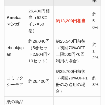
率
26,400円相
約
Ameba
当（528コ
約13,200円相当
5
マンガ
イン×50
0%
巻）
約29,040円
約25,540円前後
約
ebookjap
（5巻セッ
（初回70%OFF
1
an
ト2,904円×
上限500円×6回
2%
10セット）
利用の場合）
約25,700円前後
コミック
（初回70%OFF1
約
約26,400円
シーモア
冊のみ適用の場
3%
合）
紙の新品