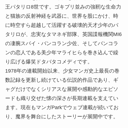
王パタリロ8世です。ゴキブリ並みの強靭な生命力
と猫族の反射神経を武器に、世界を股にかけ、時
に時空すら超越して活躍する破壊的天才少年のパ
タリロが、忠実なタマネギ部隊、英国諜報機関MI6
の凄腕スパイ・バンコラン少佐、そしてバンコラ
ンの恋人である美少年マライヒらを巻き込んで繰
り広げる爆笑ドタバタコメディです。
1978年の連載開始以来、少女マンガ史上最長の巻
数記録を更新し続けている伝説的作品であり、ギ
ャグだけでなくシリアスな展開や感動的なエピソ
ードも織り交ぜた懐の深さが長期連載を支えてい
ます。現在もマンガParkでウェブ連載が続いてお
り、魔界を舞台にしたストーリーが展開中です。