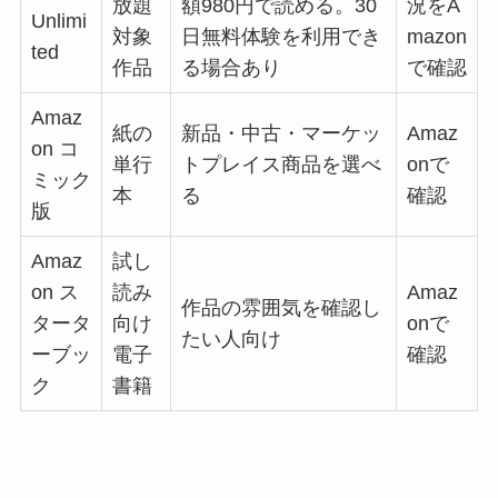
放題
額980円で読める。30
況をA
Unlimi
対象
日無料体験を利用でき
mazon
ted
作品
る場合あり
で確認
Amaz
紙の
新品・中古・マーケッ
Amaz
on コ
単行
トプレイス商品を選べ
onで
ミック
本
る
確認
版
Amaz
試し
on ス
読み
Amaz
作品の雰囲気を確認し
タータ
向け
onで
たい人向け
ーブッ
電子
確認
ク
書籍