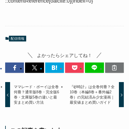
::contentReference[oaicite:0]{index=0}
配信情報
よかったらシェアしてね！
ママレード・ボーイは全巻
『砂時計』は全巻何冊？全
何冊？通常版8巻・完全版6
10巻（本編8巻＋番外編2
巻・文庫版5巻の違いと最
巻）の完結済み少女漫画｜
安まとめ買い方法
最安値まとめ買いガイド