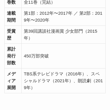
巻数
全11巻（完結）
連載
第1部：2012年〜2017年 ／ 第2部：201
期間
9年〜2020年
受賞
第39回講談社漫画賞 少女部門（2015
歴
年）
累計
発行
450万部突破
部数
メデ
TBS系テレビドラマ（2016年）、スペ
ィア
シャルドラマ（2021年）、朗読劇（201
展開
9年）