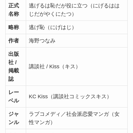
正式
逃げるは恥だが役に立つ（にげるはは
名称
じだがやくにたつ）
略称
逃げ恥（にげはじ）
作者
海野つなみ
出版
社 /
講談社 / Kiss（キス）
掲載
誌
レー
KC Kiss（講談社コミックスキス）
ベル
ジャ
ラブコメディ／社会派恋愛マンガ（女
ンル
性マンガ）