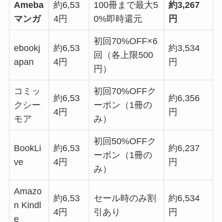
Ameba
約6,53
100冊まで最大5
約3,267
マンガ
4円
0%即時還元
円
初回70%OFF×6
ebookj
約6,53
約3,534
回（各上限500
apan
4円
円
円）
コミッ
初回70%OFFク
約6,53
約6,356
クシー
ーポン（1冊の
4円
円
モア
み）
初回50%OFFク
BookLi
約6,53
約6,237
ーポン（1冊の
ve
4円
円
み）
Amazo
約6,53
セール時のみ割
約6,534
n Kindl
4円
引あり
円
e