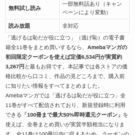
一部無料話あり（キャン
無料試し読み
ペーンにより変動）
読み放題
非対応
「逃げるは恥だが役に立つ」（逃げ恥）の電子書
籍全11巻をまとめ買いするなら、
Amebaマンガの
初回限定クーポンを使えば定価6,534円が実質約
3,267円
と最もお得です。本記事では各ストアの価
格比較から口コミ、作品の見どころまで、購入前
に知りたい情報をすべてまとめました。
Amebaマンガでは「逃げるは恥だが役に立つ」全
11巻がすべて配信されており、新規登録時に利用
できる
「100冊まで最大50%即時還元クーポン」
を
使えば、全巻まとめ買いが実質半額相当になりま
す。全11巻は100冊以内に収まるため、クーポンの