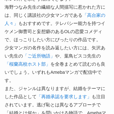
海野つなみ先生の繊細な人間描写に惹かれた方に
は、同じく講談社の少女マンガである
「高台家の
人々」
もおすすめです。テレパシー能力を持つイ
ケメン御曹司と妄想癖のあるOLの恋愛コメディ
で、ほっこりしたい方にぴったりの作品です。
少女マンガの名作を読み返したい方には、矢沢あ
い先生の
「ご近所物語」
や、葉鳥ビスコ先生の
「桜蘭高校ホスト部」
を全巻まとめて読むのも良
いでしょう。いずれもAmebaマンガで配信中で
す。
また、ジャンルは異なりますが、結婚をテーマに
した作品として
「再婚承認を要求します」
も注目
されています。逃げ恥とは異なるアプローチで
「結婚とは何か」を問いかける物語で、Amebaマ