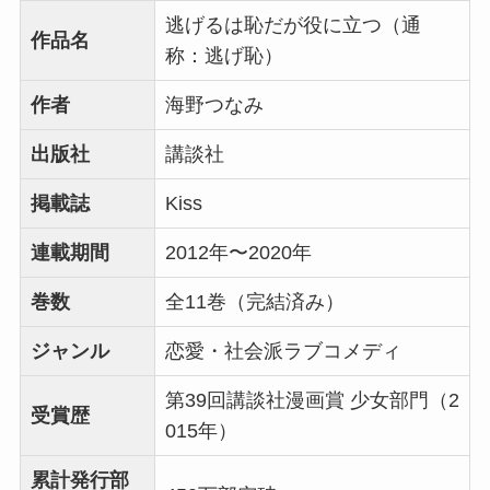
逃げるは恥だが役に立つ（通
作品名
称：逃げ恥）
作者
海野つなみ
出版社
講談社
掲載誌
Kiss
連載期間
2012年〜2020年
巻数
全11巻（完結済み）
ジャンル
恋愛・社会派ラブコメディ
第39回講談社漫画賞 少女部門（2
受賞歴
015年）
累計発行部