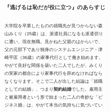
『逃げるは恥だが役に立つ』のあらすじ
大学院を卒業したものの就職先が見つからない森
山みくり（25歳）は、派遣社員になるも派遣切り
に遭い、現在無職。見かねた父親のはからいで、
父の元部下であり独身のシステムエンジニア・津
崎平匡（36歳）の家事代行として働き始めます。
やがて良好な関係を築いた二人でしたが、みくり
の実家の都合により家事代行を辞めなければなら
なくなります。そこで二人が出した結論は「就職
としての結婚」、つまり
契約結婚
でした。雇用主
と被雇用者という形で始まった二人の奇妙な「ビ
ジネス婚」は、やがて本当の気持ちに気づいてい