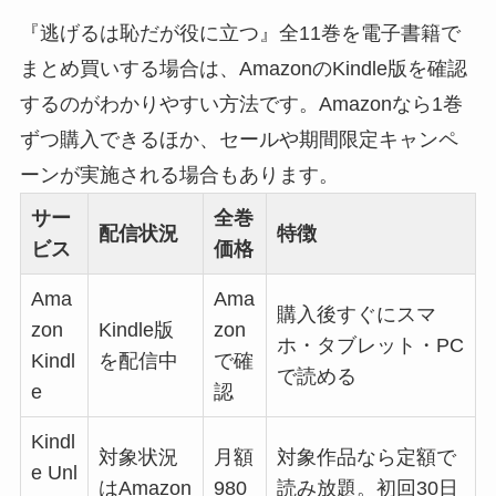
『逃げるは恥だが役に立つ』全11巻を電子書籍で
まとめ買いする場合は、AmazonのKindle版を確認
するのがわかりやすい方法です。Amazonなら1巻
ずつ購入できるほか、セールや期間限定キャンペ
ーンが実施される場合もあります。
サー
全巻
配信状況
特徴
ビス
価格
Ama
Ama
購入後すぐにスマ
zon
Kindle版
zon
ホ・タブレット・PC
Kindl
を配信中
で確
で読める
e
認
Kindl
対象状況
月額
対象作品なら定額で
e Unl
はAmazon
980
読み放題。初回30日