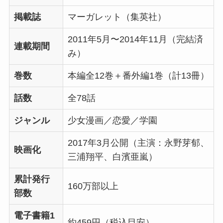
掲載誌
マーガレット（集英社）
2011年5月〜2014年11月（完結済
連載期間
み）
巻数
本編全12巻＋番外編1巻（計13冊）
話数
全78話
ジャンル
少女漫画／恋愛／学園
2017年3月公開（主演：永野芽郁、
映画化
三浦翔平、白濱亜嵐）
累計発行
160万部以上
部数
電子書籍1
約459円（税込目安）