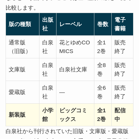
比較します。
出版
電子
版の種類
レーベル
巻数
社
書籍
通常版
白泉
花とゆめCO
全1
販売
（旧版）
社
MICS
2巻
終了
白泉
全8
販売
文庫版
白泉社文庫
社
巻
終了
白泉
全6
販売
愛蔵版
―
社
巻
終了
小学
ビッグコミ
全1
配信
新装版
館
ックス
2巻
中
白泉社から刊行されていた旧版・文庫版・愛蔵版