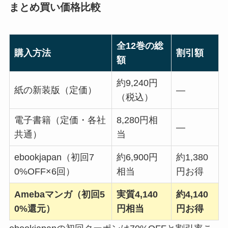
まとめ買い価格比較
全12巻の総
購入方法
割引額
額
約9,240円
紙の新装版（定価）
―
（税込）
電子書籍（定価・各社
8,280円相
―
共通）
当
ebookjapan（初回7
約6,900円
約1,380
0%OFF×6回）
相当
円お得
Amebaマンガ（初回5
実質4,140
約4,140
0%還元）
円相当
円お得