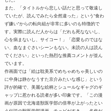
また、「タイトルから悲しい話だと思って敬遠し
ていたが、読んでみたら全然違った」という”食わ
ず嫌い”からの転向組が非常に多いのも特徴的で
す。実際に読んだ人からは「だれも死なないし、
心を病まないし、サイコー！」「恋愛ものではな
い、血なまぐさいシーンもない。未読の人は読ん
でください」といった熱烈な推薦コメントが並ん
でいます。
作画面では「絵は耽美系でめちゃめちゃ美しいの
に中身は静かなうすた京介みたいな感じ」という
評が的確で、美麗な絵柄とシュールなギャグのギ
ャップに惹かれる読者が多い印象です。「この漫
画が原因で北海道獣医学部の倍率が上がったとい
う伝説の獣医学部漫画。チョビがすき……名作だ